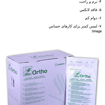
۴- نرم و راحت
۵- فاقد لاتکس
۶- دوام کم
۷- لمس کمتر برای کارهای حساس
Image: