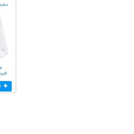
سفید۱۲۰*۲۲۰گرماژ۲۰گر
ری
افزو
اف