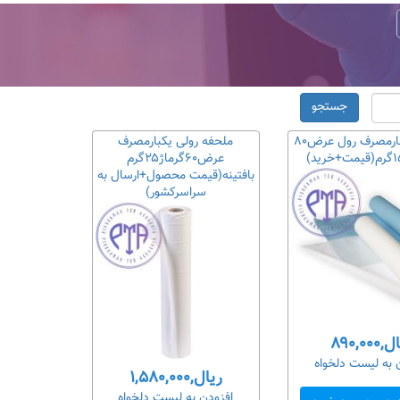
جستجو
ملحفه یکبارمصرف رول عرض۸۰
ملحفه رولی یکبارمصرف
عرض۶۰گرماژ۲۵گرم
بافتینه(قیمت محصول+ارسال به
سراسرکشور)
۸۹۰,۰۰۰
 به لیست دلخواه
ریال,۱,۵۸۰,۰۰۰
افزودن به لیست دلخواه