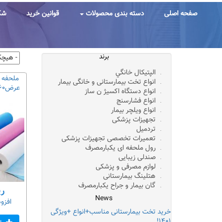
رفتن
به
صفحه اصلی
دسته بندی محصولات
قوانین خرید
شک
محتوای
اصلی
برند
الپتيکال خانگي
ملحفه 
انواع تخت بیمارستانی و خانگی بیمار
عرض۶۰گرماژ۲۰(قیمت+خرید)
انواع دستگاه اکسیژ ن ساز
انواع فشارسنج
انواع ویلچر بیمار
تجهیزات پزشکی
تردمیل
تعمیرات تخصصی تجهیزات پزشکی
رول ملحفه ای یکبارمصرف
صندلی زیبایی
لوازم مصرفی و پزشکی
هتلینگ بیمارستانی
گان بیمار و جراح یکبارمصرف
ریال
News
افزو
خرید تخت بیمارستانی مناسب+انواع +ویژگی
۱۴۰۱!