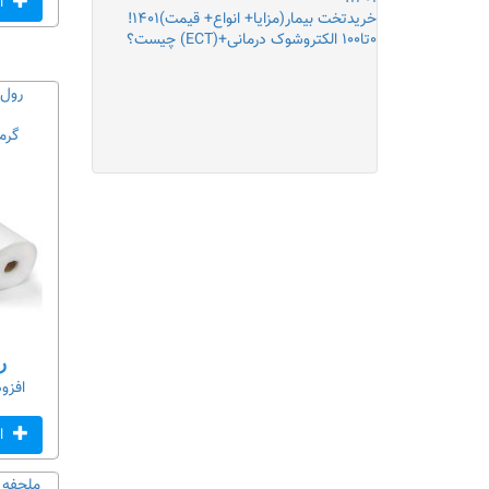
اف
خریدتخت بیمار(مزایا+ انواع+ قیمت)۱۴۰۱!
۰تا۱۰۰ الکتروشوک درمانی+(ECT) چیست؟
رول 
گرماژ۲۰(خرید
ریا
افزو
اف
ملحفه 