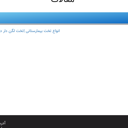
انواع تخت بیمارستانی |تخت لگن دار د
آدرس