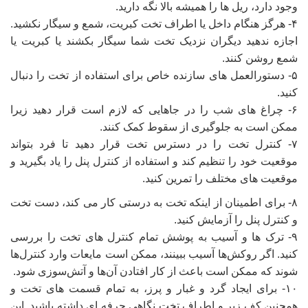
وجود دارد، ریل ها را همیشه بالا نگه دارید.
۴- هرگز هنگام داخل یا اطراف تخت کبریت، شمع و سیگار نکشید.
اجازه ندهید دیگران نزدیک تخت شما سیگار بکشند یا کبریت یا
شمع روشن کنند.
۵- دستورالعمل های سازنده خاص برای استفاده از تخت را دنبال
کنید.
۶- چراغ های شب را در جاهایی که لازم است قرار دهید زیرا
ممکن است به جلوگیری از سقوط کمک کنند.
۷- کنترل تخت را در دسترس تخت قرار دهید تا فرد بتواند
موقعیت خود را تنظیم کند و استفاده از کنترل پنل را یاد بگیرید و
موقعیت های مختلف را تمرین کنید.
۸- برای اطمینان از اینکه تخت به درستی کار می کند، دست تخت
و کنترل پنل را آزمایش کنید.
۹- ترک ها و آسیب به پوشش تمام کنترل های تخت را بررسی
کنید. اگر روکش‌ها آسیب ببینند، ممکن است مایعات وارد کنترل‌ها
شوند که ممکن است باعث از کار افتادن آن‌ها و آتش‌سوزی شود.
۱۰- برای ایجاد گرد و غبار و پرز، به تمام قسمت های تخت و
همچنین کف زیر و اطراف تخت نگاهی حرفه ای داشته باشید. این