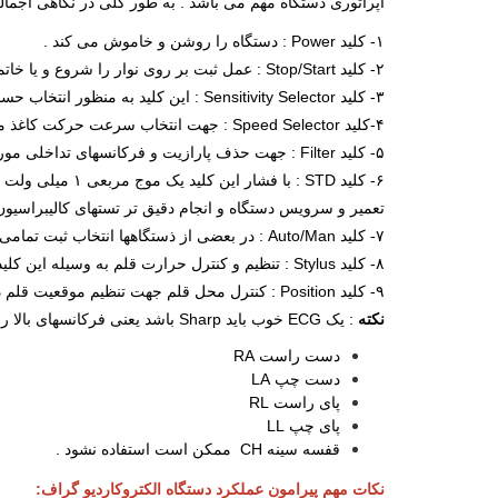
اپراتوری دستگاه مهم می باشد . به طور کلی در نگاهی اجمالی موارد زیر در
۱- کلید Power : دستگاه را روشن و خاموش می کند .
۲- کلید Stop/Start : عمل ثبت بر روی نوار را شروع و یا خاتمه می دهد .
۳- کلید Sensitivity Selector : این کلید به منظور انتخاب حساسیت دامنه موج برابر مقادیر mm/mv 22، 5 mm/mv 12 کاربرد دارد .
۴-کلید Speed Selector : جهت انتخاب سرعت حرکت کاغذ می باشد . معمولا سرعتهای قابل انتخاب برابر mm/s 25 و ۵۲mm/sمیباشد .
۵- کلید Filter : جهت حذف پارازیت و فرکانسهای تداخلی مورد استفاده قرار می گیرد .
تعمیر و سرویس دستگاه و انجام دقیق تر تستهای کالیبراسی
۷- کلید Auto/Man : در بعضی از ذستگاهها انتخاب ثبت تمامی اتفاقات به صورت خودکار و یا به صورت دستی قابل تنظیم است .
۸- کلید Stylus : تنظیم و کنترل حرارت قلم به وسیله این کلید قابل تنظیم است .
۹- کلید Position : کنترل محل قلم جهت تنظیم موقعیت قلم در وسط کاغذ نوار قلب توسط این کلید انجام می پذیرد .
نکته
: یک ECG خوب باید Sharp باشد یعنی فرکانسهای بالا را نبریده باشد . در ثبت یک ECG استاندارد پنج الکترود وجود دارد که به بیمار وصل می شود :
دست راست RA
دست چپ LA
پای راست RL
پای چپ LL
قفسه سینه CH ممکن است استفاده نشود .
نکات مهم پیرامون عملکرد دستگاه الکتروکارديو گراف: