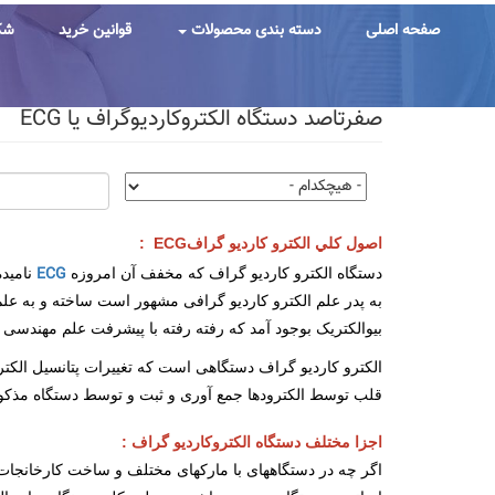
رفتن
به
صفحه اصلی
دسته بندی محصولات
قوانین خرید
شک
محتوای
اصلی
صفرتاصد دستگاه الکتروکاردیوگراف یا ECG
اصول كلي الکترو كارديو گرافECG :
ECG
دستگاه الکترو کاردیو گراف که مخفف آن امروزه
نامیده
به پدر علم الکترو کاردیو گرافی مشهور است ساخته و به علم
بیوالکتریک بوجود آمد که رفته رفته با پیشرفت علم مهندسی پ
الکترو کاردیو گراف دستگاهی است که تغییرات پتانسیل الکت
قلب توسط الکترودها جمع آوری و ثبت و توسط دستگاه مذکور
اجزا مختلف دستگاه الکتروکارديو گراف :
اگر چه در دستگاههای با مارکهای مختلف و ساخت کارخانجات م