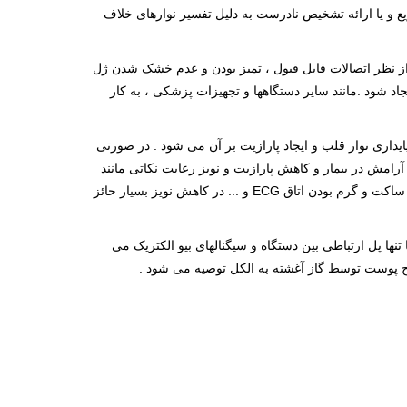
ع و یا ارائه تشخیص نادرست به دلیل تفسیر نوارهای خلاف
 از نظر اتصالات قابل قبول ، تمیز بودن و عدم خشک شدن ژل
د شود .مانند سایر دستگاهها و تجهیزات پزشکی ، به کار
تگاههای X-Ray ، فیزیوتراپی ، لامپ فلورسنت و باعث ناپایداری نوار قلب و ایجاد پارازیت بر آن می شود . در صورتی
به دلیل اختلاط با EMG ناپایدار می شود . لذا به منظور ایجاد آرامش در بیمار و کاهش پارازیت و نویز رعایت نکاتی مانند
، ایجاد آرامش در بیمار، تفهیم این موضوع که گرفتن نوار هیچ گونه ضرر و زیان و دردی برای بیمار ایجاد نخواهد کرد ، ساکت و گرم بودن اتاق ECG و ... در کاهش نویز بسیار حائز
تنها پل ارتباطی بین دستگاه و سیگنالهای بیو الکتریک می
سطح پوست توسط گاز آغشته به الکل توصیه می شود .