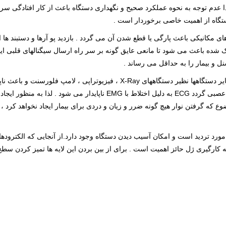
 عدم توجه به نحوه عملکرد صحیح و نگهداری دستگاه باعث از کار افتادگی سری
 دستگاه از اهمیت خاصی برخوردار است .
 مکانیکی باعث پارگی یا قطع شدن آن می گردد . بازدید پو آرها و دستبند ها
شده باعث می شود تا مانعی عایق گونه بر سر راه ارسال سیگنالهای قلبی ایجا
 و بیمار را به حداقل می رساند .
تداخل دستگاه الکترو کاردیو گراف با امواج تششع یافته از سایر دستگاهها نظیر دس
که در حین گرفتن نوار قلب از بیمار ، وی دچار هیجان شود یا عصبی گردد ECG 
 مورد تردید است و امکان آسیب دیدن دستگاه وجود دارد.از آنجایی که الکترودها 
به کارگیری ژل حائز اهمیت است . برای از بین بردن این لایه ها تمیز کردن 