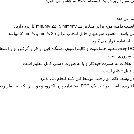
 یک دستگاه ECG به چشم می خورد :
۶- کلید STD : با فشار این کلید یک موج مربعی ۱ میلی ولت DC جهت تنظیم حساسیت و کالیبراسیون دستگاه قبل 
ون ضروری است .