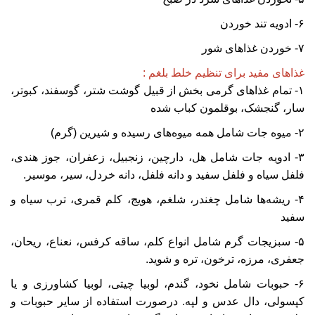
۶- ادویه تند خوردن
۷- خوردن غذاهای شور
غذاهای مفید برای تنظیم خلط بلغم :
۱- تمام غذاهای گرمی بخش از قبیل گوشت شتر، گوسفند، کبوتر،
سار، گنجشک، بوقلمون کباب شده
۲- میوه جات شامل همه میوه‌های رسیده و شیرین (گرم)
۳- ادویه جات شامل هل، دارچین، زنجبیل، زعفران، جوز هندی،
فلفل سیاه و فلفل سفید و دانه فلفل، دانه خردل، سیر، موسیر.
۴- ریشه‌ها شامل چغندر، شلغم، هویج، کلم قمری، ترب سیاه و
سفید
۵- سبزیجات گرم شامل انواع کلم، ساقه کرفس، نعناع، ریحان،
جعفری، مرزه، ترخون، تره و شوید.
۶- حبوبات شامل نخود، گندم، لوبیا چیتی، لوبیا کشاورزی و یا
کپسولی، دال عدس و لپه. درصورت استفاده از سایر حبوبات و