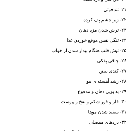
۲۱- تندخوئی
۲۲- زیر چشم پف کرده
۲۳- ترش شدن مزه دهان
۲۴- تنگی نفس موقع خوردن غذا
۲۵- تپش قلب هنگام بیدار شدن از خواب
۲۶- چاقی پفکی
۲۷- کندی نبض
۲۸- رشد آهسته ی مو
۲۹- بد بویی دهان و مدفوع
۳۰- قار و قور شکم و نفخ و یبوست
۳۱- سفید شدن موها
۳۲- دردهای مفصلی