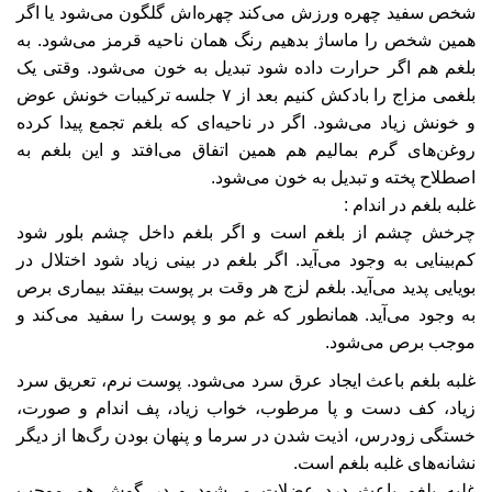
شخص سفید چهره ورزش می‌کند چهره‌اش گلگون می‌شود یا اگر
همین شخص را ماساژ بدهیم رنگ همان ناحیه قرمز می‌شود. به
بلغم هم اگر حرارت داده شود تبدیل به خون می‌شود. وقتی یک
بلغمی مزاج را بادکش کنیم بعد از ۷ جلسه ترکیبات خونش عوض
و خونش زیاد می‌شود. اگر در ناحیه‌ای که بلغم تجمع پیدا کرده
روغن‌های گرم بمالیم هم همین اتفاق می‌افتد و این بلغم به
اصطلاح پخته و تبدیل به خون می‌شود.
غلبه بلغم در اندام :
چرخش چشم از بلغم است و اگر بلغم داخل چشم بلور شود
کم‌بینایی به وجود می‌آید. اگر بلغم در بینی زیاد شود اختلال در
بویایی پدید می‌آید. بلغم لزج هر وقت بر پوست بیفتد بیماری برص
به وجود می‌آید. همانطور که غم مو و پوست را سفید می‌کند و
موجب برص می‌شود.
غلبه بلغم باعث ایجاد عرق سرد می‌شود. پوست نرم، تعریق سرد
زیاد، کف دست و پا مرطوب، خواب زیاد، پف اندام و صورت،
خستگی زودرس، اذیت شدن در سرما و پنهان بودن رگ‌ها از دیگر
نشانه‌های غلبه بلغم است.
غلبه بلغم باعث درد عضلات می‌شود و در گوش هم موجب