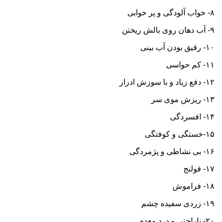
۸- خواب آلودگی و پر خوابی
۹- آب دهان روی بالش ریختن
۱۰- رقیق بودن آب بینی
۱۱- کم حواسی
۱۲- دفع زیاد و با سوزش ادرار
۱۳- ریزش موی سر
۱۴- افسردگی
۱۵-خستگی و کوفتگی
۱۶- بی نشاطی و پژمردگی
۱۷- قولنج
۱۸- فراموش
۱۹- زردی سفیده چشم
۲۰- ناراحتی و درد معده