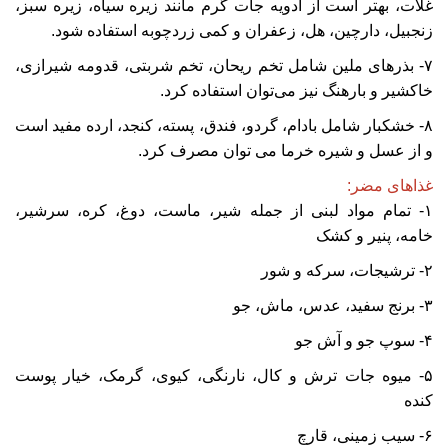
غلات، بهتر است از ادویه جات گرم مانند زیره سیاه، زیره‌ سبز،
زنجبیل، دارچین، هل، زعفران و کمی زردچوبه استفاده شود.
۷- بذرهای ملین شامل تخم ریحان، تخم شربتی، قدومه شیرازی،
خاکشیر و بارهنگ نیز می‌توان استفاده کرد.
۸- خشکبار شامل بادام، گردو، فندق، پسته، کنجد، ارده مفید است
و از عسل و شیره خرما می توان مصرف کرد.
غذاهای مضر:
۱- تمام مواد لبنی از جمله شیر، ماست، دوغ، کره، سرشیر،
خامه، پنیر و کشک
۲- ترشیجات، سرکه و شور
۳- برنج سفید، عدس، ماش، جو
۴- سوپ جو و آش جو
۵- میوه جات ترش و کال، نارنگی، کیوی، گرمک، خیار پوست
کنده
۶- سیب زمینی، قارچ