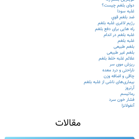
دوای بلغم چیست؟
غلبه سودا
ضد بلغم قوي
رژیم لاغری غلبه بلغم
راه هایی برای دفع بلغم
غلبه بلغم در اندام
غلبه بلغم
بلغم طبیعی
بلغم غیر طبیعی
علائم غلبه خلط بلغم
ریزش موی سر
ناراحتی و درد معده
چاقی و اضافه وزن
بیماری‌های ناشی از غلبه بلغم
آرتروز
رماتیسم
فشار خون سرد
آنفولانزا
مقالات