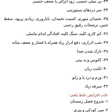
۳۳- بی میلی جنسی، زود انزالی یا ضعف جنسی
۳۴- سر دردهای سینوزیتی
۳۵- تخمدان متورم، کسیت تخمدان، ناباروری، زیادی پریود، سقط
جنین، ترشحات رقیق رحمی
۳۶- کم کاری کلیه، سنگ کلیه، افتادگی اندام تناسلی
۳۷- شب ادراری، دفع ادرار زیاد همراه با فشار و ضعف مثانه
۳۸- نازک شدن صدا
۳۹- کابوس و بد بینی
۴۰- لکنت زبان
۴۱- ورم و درد پا و زانو
۴۲- سرفه زیاد
علت افزایش خلط بلغم :
۱- شروع فصل زمستان
۲- سن کودکی و پیری