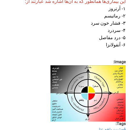
این بیماری‌ها همانطور که به آن‌ها اشاره شد عبارتند از:
۱- آرتروز
۲- رماتیسم
۳- فشار خون سرد
۴- سردرد
۵- درد مفاصل
۶- آنفولانزا
Image:
Tags:
قویترین بلغم زدا