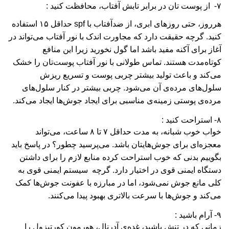
۷- از پوست‌ تان در برابر تابش آفتاب، محافظت کنید :
هرروز، حتی روزهای ابری، از ضدآفتاب با spf حداقل ۱۵ استفاده
کنید. گرچه حقیقت دارد که مجاورت اندک با نور آفتاب می‌تواند در
آغاز برای آکنه مفید باشد اما گول نخورید زیرا این منافع
کوتاه‌مدت هستند. تماس طولانی با نور آفتاب پوست‌تان را خشک
می‌کند و باعث تولید بیشتر چربی پوست و تسریع ریزش
سلول‌های مرده‌ی آن می‌شود. چربی بیشتر در کنار سلول‌های
مرده‌ی پوستی زمینه‌ی مناسبی برای ایجاد جوش‌ها ایجاد می‌کند.
۸- استراحت کنید :
خواب خوب شبانه، به مدت حداقل ۷ تا ۸ ساعت، می‌تواند
معجزه‌ای برای جوش‌هایتان باشد. می‌پرسید چطور؟ در پاسخ باید
بگوییم بدنی که خوب استراحت‌ کرده منابع لازم را برای داشتن
دستگاه ایمنی قوی در اختیار دارد. گرچه سیستم ایمنی قوی به
کلی مانع جوش نمی‌شود، اما در مبارزه با عفونت جوش‌ها کمک
می‌کند و جوش‌ها با سرعت بالاتری بهبود پیدا می‌کنند.
۹- آرام باشید :
زمانی که در تنش باشید، غده‌ی آدرنال، هورمون کورتیزول را