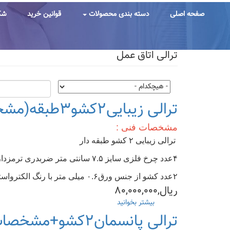
رفتن
به
صفحه اصلی
دسته بندی محصولات
قوانین خرید
شک
محتوای
اصلی
ترالی اتاق عمل
ترالی زیبایی۲کشو۳طبقه(مشخصات/قیمت/خرید)
مشخصات فنی :
ترالی زیبایی ۲ کشو طبقه دار
۴عدد چرخ فلزی سایز ۷.۵ سانتی متر ضربدری ترمزدار
۲عدد کشو از جنس ورق۰.۶ میلی متر با رنگ الکترواستاتیک
ریال,۸۰,۰۰۰,۰۰۰
بیشتر بخوانید
درباره
ترالی
ترالی پانسمان۲کشو+مشخصات(قیمت-خرید)
زیبایی۲کشو۳طبقه(مشخصات/