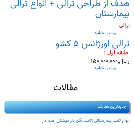
هدف از طراحی ترالی + انواع ترالی
وفاکتورهای
بیمارستان
طلایی
هتلینگ
بیمارستانی
ترالی :
بیشتر بخوانید
درباره
هدف
ترالی اورژانس ۵ کشو
از
طراحی
طبقه اول :
ترالی
ریال,۱۵۰,۰۰۰,۰۰۰
+
انواع
بیشتر بخوانید
درباره
ترالی
ترالی
بیمارستان
اورژانس
مقالات
۵
کشو
جدیدترین مقالات
انواع تخت بیمارستانی |تخت لگن دار دوشکن اهرم دار