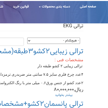
رفتن
به
صفحه اصلی
دسته بندی محصولات
قوانین خرید
شک
محتوای
اصلی
ترالی EKG
ترالی زیبایی۲کشو۳طبقه(مشخصات/قیمت/خرید)
مشخصات فنی :
ترالی زیبایی ۲ کشو طبقه دار
۴عدد چرخ فلزی سایز ۷.۵ سانتی متر ضربدری ترمزدار
۲عدد کشو از جنس ورق۰.۶ میلی متر با رنگ الکترواستاتیک
ریال,۸۰,۰۰۰,۰۰۰
بیشتر بخوانید
درباره
ترالی
ترالی پانسمان۲کشو+مشخصات(قیمت-خرید)
زیبایی۲کشو۳طبقه(مشخصات/