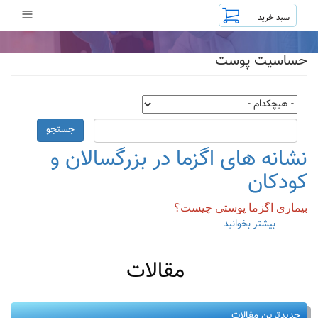
رفتن
≡
به
محتوای
اصلی
حساسیت پوست
جستجو
نشانه های اگزما در بزرگسالان و
کودکان
بیماری اگزما پوستی چیست؟
بیشتر بخوانید
درباره
نشانه
های
مقالات
اگزما
در
بزرگسالان
و
جدیدترین مقالات