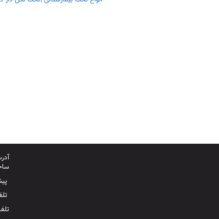
انواع تخت بیمارستانی |تخت لگن دار د
آدرس
ساخت
پیش
تلفن ثا
تلفن ه