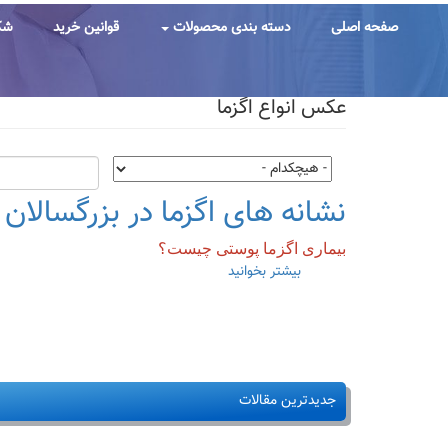
رفتن
به
صفحه اصلی
دسته بندی محصولات
قوانین خرید
شک
محتوای
اصلی
عکس انواع اگزما
نشانه های اگزما در بزرگسالان 
بیماری اگزما پوستی چیست؟
بیشتر بخوانید
درباره
نشانه
های
اگزما
در
بزرگسالان
و
جدیدترین مقالات
کودکان