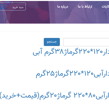
ایات
ارتباط با ما
درباره ما
جستجو
آبی
اژ۲۵گرم
ت+خرید)