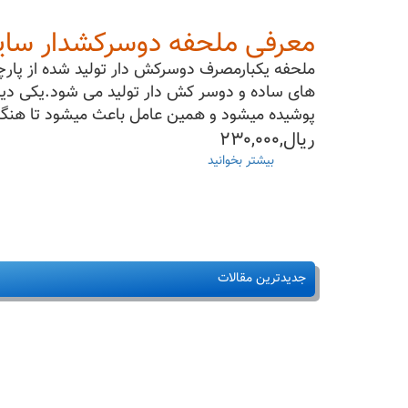
معرفی ملحفه دوسرکشدار سایز۸۰*۲۲۰ ۲۰گر
های ساده و دوسر کش دار تولید می شود.یکی دیگ
پوشیده میشود و همین عامل باعث میشود تا هنگا
ریال,۲۳۰,۰۰۰
بیشتر بخوانید
درباره
ملحفه
یکبار
مصرف
دوسرکشدارآبی۸۰*۲۲۰
گرماژ۲۰گرم(قیمت+خرید)
جدیدترین مقالات