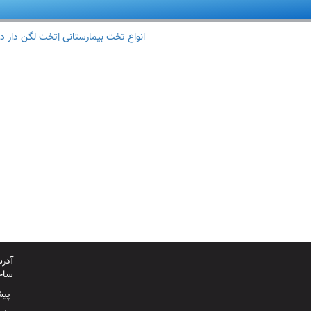
انواع تخت بیمارستانی |تخت لگن دار د
آدرس
ساخت
پیش