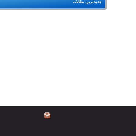
جدیدترین مقالات
در
معرض
خطر
است+
داروی
گیاهی
موثر
بر آرامبخش
اعصاب
و
روان