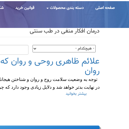
رفتن
به
صفحه اصلی
دسته بندی محصولات
قوانین خرید
شک
محتوای
اصلی
درمان افکار منفی در طب سنتی
علائم ظاهری روحی و روان که
روان
توجه به وضعیت سلامت روح و روان و شناختن هیجانات
در نهایت بدتر خواهد شد و دلایل زیادی وجود دارد که
بیشتر بخوانید
درباره
علائم
ظاهری
روحی
و
روان
که