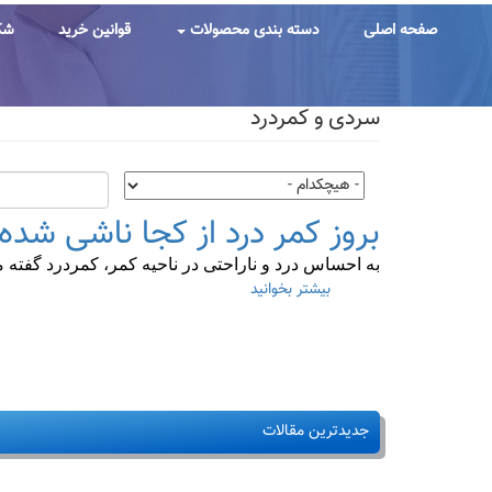
رفتن
به
صفحه اصلی
دسته بندی محصولات
قوانین خرید
شک
محتوای
اصلی
سردی و کمردرد
بروز کمر درد از کجا ناشی شد
به احساس درد و ناراحتی در ناحیه کمر، کمردرد گفته 
بیشتر بخوانید
درباره
بروز
کمر
درد
از
کجا
ناشی
جدیدترین مقالات
شده
و
راههای