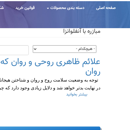
رفتن
به
صفحه اصلی
دسته بندی محصولات
قوانین خرید
شک
محتوای
اصلی
مبازره با آنفلوانزا
علائم ظاهری روحی و روان که
روان
توجه به وضعیت سلامت روح و روان و شناختن هیجانات
در نهایت بدتر خواهد شد و دلایل زیادی وجود دارد که
بیشتر بخوانید
درباره
علائم
ظاهری
روحی
و
روان
که