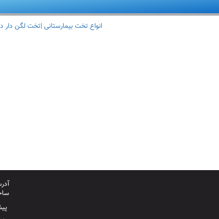
انواع تخت بیمارستانی |تخت لگن دار د
آدرس
ساخت
پیش