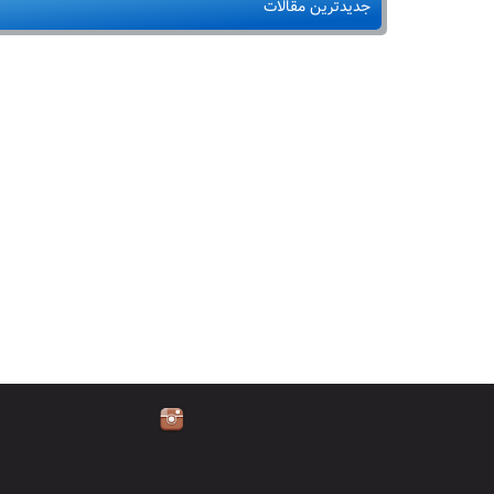
جدیدترین مقالات
در
معرض
خطر
است+
داروی
گیاهی
موثر
بر آرامبخش
اعصاب
و
روان