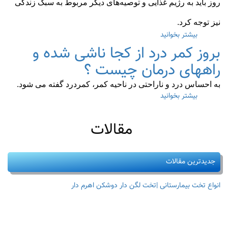
روز باید به رژیم غذایی و توصیه‌های دیگر مربوط به سبک زندگی
نیز توجه کرد.
بیشتر بخوانید
درباره
باید
بروز کمر درد از کجا ناشی شده و
و
نباید
راههای درمان چیست ؟
های
پوکی
به احساس درد و ناراحتی در ناحیه کمر، کمردرد گفته می شود.
استخوان
بیشتر بخوانید
درباره
چیست
بروز
؟
کمر
مقالات
درد
از
کجا
ناشی
جدیدترین مقالات
شده
و
راههای
انواع تخت بیمارستانی |تخت لگن دار دوشکن اهرم دار
درمان
چیست
؟