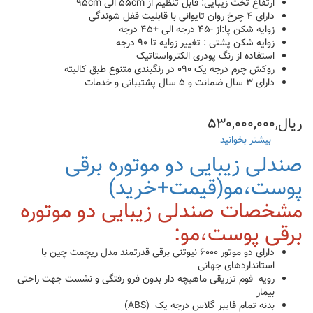
ارتفاع تخت زیبایی: قابل تنظیم از ۵۵cm الی ۹۵cm
دارای ۴ چرخ روان تایوانی با قابلیت قفل شوندگی
زوایه شکن پا:از -۴۵ درجه الی +۴۵ درجه
زوایه شکن پشتی : تغییر زوایه تا ۹۰ درجه
استفاده از رنگ پودری الکترواستاتیک
روکش چرم درجه یک ۰۹۰ در رنگبندی متنوع طبق کالیته
دارای ۳ سال ضمانت و ۵ سال پشتیبانی و خدمات
ریال,۵۳۰,۰۰۰,۰۰۰
بیشتر بخوانید
درباره
تخت
صندلی زیبایی دو موتوره برقی
زیبایی
برقی
پوست،مو(قیمت+خرید)
سه
مشخصات صندلی زیبایی دو موتوره
موتوره
جراحی،کاشت،تزریق
برقی پوست،مو:
ژل
و
دارای دو موتور ۶۰۰۰ نیوتنی برقی قدرتمند مدل ریچمت چین با
بوتاکس(خرید+قیمت)
استانداردهای جهانی
رویه فوم تزریقی ماهیچه دار بدون فرو رفتگی و نشست جهت راحتی
بیمار
بدنه تمام فایبر گلاس درجه یک (ABS)