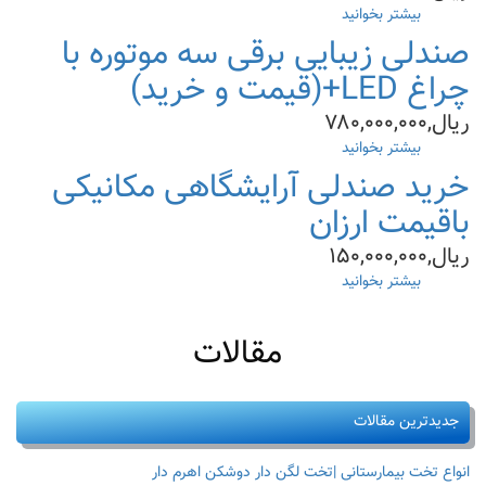
بیشتر بخوانید
درباره
خریدصندلی
صندلی زیبایی برقی سه موتوره با
زیبایی
چراغ LED+(قیمت و خرید)
سه
موتوره
ریال,۷۸۰,۰۰۰,۰۰۰
تزریق
ژل
بیشتر بخوانید
درباره
و
صندلی
خرید صندلی آرایشگاهی مکانیکی
بوتاکس(قیمت+مشخصات)|
زیبایی
۳موتوره
برقی
باقیمت ارزان
سه
ریال,۱۵۰,۰۰۰,۰۰۰
موتوره
با
بیشتر بخوانید
درباره
چراغ
خرید
LED+
صندلی
(قیمت
مقالات
آرایشگاهی
و
مکانیکی
خرید)
باقیمت
ارزان
جدیدترین مقالات
انواع تخت بیمارستانی |تخت لگن دار دوشکن اهرم دار