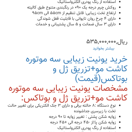
استفاده از رنگ پودری الکترواستاتیک
روکش چرم درجه یک ۰۹۰ در رنگبندی متنوع طبق کالیته
ارتفاع تخت زیبایی: قابل تنظیم از ۵۵cm الی ۹۵cm
دارای ۴ چرخ روان تایوانی با قابلیت قفل شوندگی
دارای ۳ سال ضمانت و ۵ سال پشتیبانی و خدمات
ریال,۵۳۵,۰۰۰,۰۰۰
بیشتر بخوانید
درباره
صندلی
خرید یونیت زیبایی سه موتوره
زیبایی۳موتوره
برقی
کاشت مو+تزریق ژل و
پوست،کاشت
بوتاکس(قیمت)
مو،تزریق
ژل
مشخصات یونیت زیبایی سه موتوره
و
بوتاکس(خرید+قیمت)
کاشت مو+تزریق ژل و بوتاکس:
نوع دستگاه :۸ حالته برقی و دارای ۳ جک الکتریکی برای تغییر حالت
تخت با زیرسری جداشونده
زوایه شکن پشتی : تغییر زوایه تا ۹۰ درجه
زوایه شکن پا:از -۴۵ درجه الی +۴۵ درجه
استفاده از رنگ پودری الکترواستاتیک