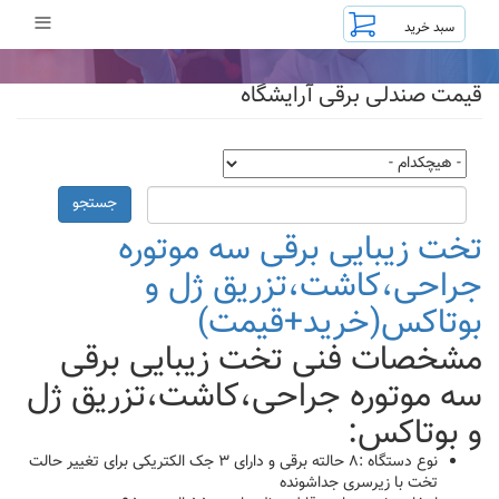
رفتن
≡
به
محتوای
اصلی
قیمت صندلی برقی آرایشگاه
جستجو
تخت زیبایی برقی سه موتوره
جراحی،کاشت،تزریق ژل و
بوتاکس(خرید+قیمت)
مشخصات فنی تخت زیبایی برقی
سه موتوره جراحی،کاشت،تزریق ژل
و بوتاکس:
نوع دستگاه :۸ حالته برقی و دارای ۳ جک الکتریکی برای تغییر حالت
تخت با زیرسری جداشونده