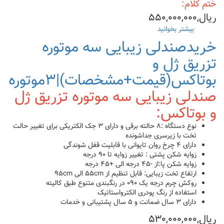
ختم کلام:
ریال,۵۵۰,۰۰۰,۰۰۰
بیشتر بخوانید
درباره
خرید
خریدصندلی زیبایی سه موتوره
تخت
تزریق ژل و
زیبایی۳موتوره
تزریق
بوتاکس(قیمت+مشخصات)|۳موتوره
بوتاکس(قیمت+مشخصات)
صندلی زیبایی سه موتوره تزریق ژل
و بوتاکس:
نوع دستگاه :۸ حالته برقی و دارای ۳ جک الکتریکی برای تغییر حالت
تخت با زیرسری جداشونده
دارای ۴ چرخ روان تایوانی با قابلیت قفل شوندگی
زوایه شکن پشتی : تغییر زوایه تا ۹۰ درجه
زوایه شکن پا:از -۴۵ درجه الی +۴۵ درجه
ارتفاع تخت زیبایی: قابل تنظیم از ۵۵cm الی ۹۵cm
روکش چرم درجه یک ۰۹۰ در رنگبندی متنوع طبق کالیته
استفاده از رنگ پودری الکترواستاتیک
دارای ۳ سال ضمانت و ۵ سال پشتیبانی و خدمات
ریال,۵۳۰,۰۰۰,۰۰۰