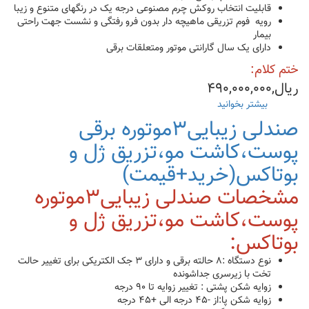
قابلیت انتخاب روکش چرم مصنوعی درجه یک در رنگهای متنوع و زیبا
رویه فوم تزریقی ماهیچه دار بدون فرو رفتگی و نشست جهت راحتی
بیمار
دارای یک سال گارانتی موتور ومتعلقات برقی
ختم کلام:
ریال,۴۹۰,۰۰۰,۰۰۰
بیشتر بخوانید
درباره
خرید
صندلی زیبایی۳موتوره برقی
صندلی
زیبایی۲موتوره
پوست،کاشت مو،تزریق ژل و
برقی(۲تکه+تزریق
بوتاکس(خرید+قیمت)
ژل)|
قیمت
مشخصات صندلی زیبایی۳موتوره
پوست،کاشت مو،تزریق ژل و
بوتاکس:
نوع دستگاه :۸ حالته برقی و دارای ۳ جک الکتریکی برای تغییر حالت
تخت با زیرسری جداشونده
زوایه شکن پشتی : تغییر زوایه تا ۹۰ درجه
زوایه شکن پا:از -۴۵ درجه الی +۴۵ درجه