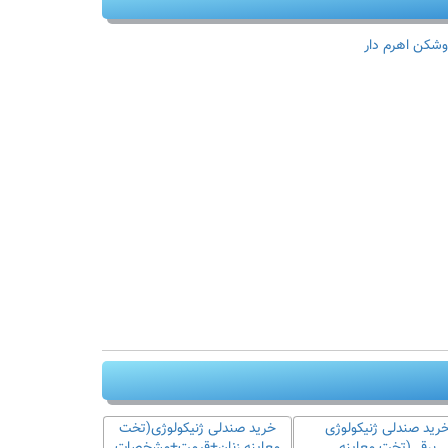
وشکن اهرم دار
رید صندلی ژنیکولوژی
خرید صندلی ژنیکولوژی(تخت