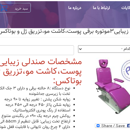
ایات
ارتباط با ما
درباره ما
ت مو،تزریق ژل و بوتاکس(خرید+قیمت)
پوست،کاشت مو،تزریق ژ
بوتاکس:
نوع دستگاه :۸ حال
تخت با زیرسری جداشونده
زوایه شکن پشتی : تغییر زوایه تا ۹۰ درجه
زوایه شکن پا:از -۴۵ درجه الی +۴۵ درجه
استفاده از رنگ پودری الکترواستاتیک
روکش چرم درجه یک ۰۹۰ در رنگبندی متنوع طبق کالیته
ارتفاع تخت زیبایی: قابل تنظیم از ۵۵cm الی ۹۵cm
دارای ۴ چرخ روان تایوانی با قابلیت قفل شوندگی