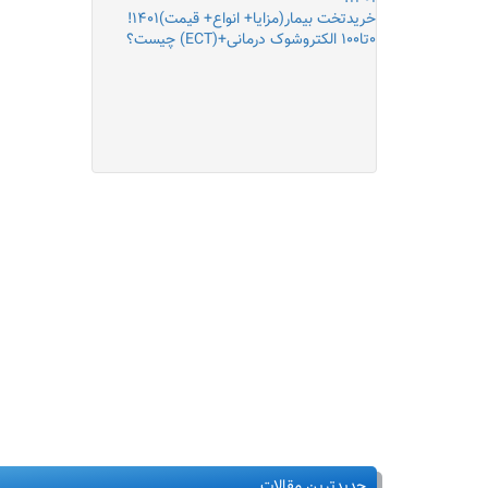
خریدتخت بیمار(مزایا+ انواع+ قیمت)۱۴۰۱!
۰تا۱۰۰ الکتروشوک درمانی+(ECT) چیست؟
جدیدترین مقالات