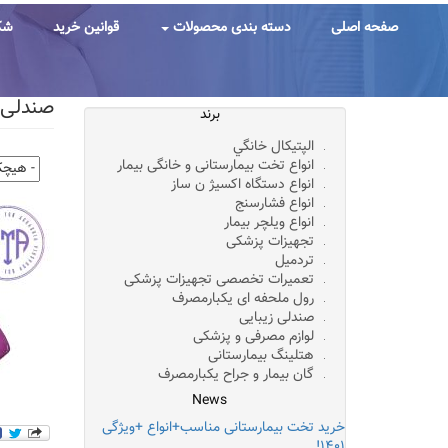
رفتن
به
صفحه اصلی
دسته بندی محصولات
قوانین خرید
شک
محتوای
اصلی
صندلی زیبایی۳موتوره برقی پوست،کاش
برند
الپتيکال خانگي
انواع تخت بیمارستانی و خانگی بیمار
انواع دستگاه اکسیژ ن ساز
انواع فشارسنج
انواع ویلچر بیمار
تجهیزات پزشکی
تردمیل
تعمیرات تخصصی تجهیزات پزشکی
رول ملحفه ای یکبارمصرف
صندلی زیبایی
لوازم مصرفی و پزشکی
هتلینگ بیمارستانی
گان بیمار و جراح یکبارمصرف
News
خرید تخت بیمارستانی مناسب+انواع +ویژگی
۱۴۰۱!