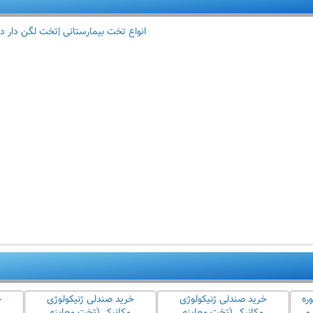
انواع تخت بیمارستانی |تخت لگن دار د
ره
خرید صندلی ژنیکولوژی
خرید صندلی ژنیکولوژی
خ