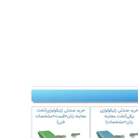
رید صندلی ژنیکولوژی
خرید صندلی ژنیکولوژی(تخت
برقی(تخت معاینه
معاینه زنان+قیمت+مشخصات
زنان+مشخصات)
فنی)