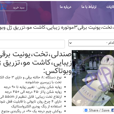
ایات
ارتباط با ما
درباره ما
رقی۳موتوره زیبایی،کاشت مو،تزریق ژل وبوتاکس
زیبایی،کاشت مو،تزریق 
وبوتاکس:
نوع دستگاه :۸ حال
تخت با زیرسری جداشونده
زوایه شکن پشتی : تغییر زوایه تا ۹۰ درجه
زوایه شکن پا:از -۴۵ درجه الی +۴۵ درجه
ارتفاع تخت زیبایی: قابل تنظیم از ۵۵cm الی ۹۵cm
دارای ۴ چرخ روان تایوانی با قابلیت قفل شوندگی
استفاده از رنگ پودری الکترواستاتیک
روکش چرم درجه یک ۰۹۰ در رنگبندی متنوع طبق کالیته