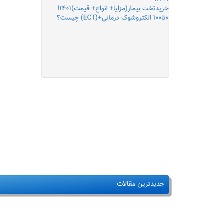
خریدتخت بیمار(مزایا+ انواع+ قیمت)۱۴۰۱!
۰تا۱۰۰ الکتروشوک درمانی+(ECT) چیست؟
جدیدترین مقالات