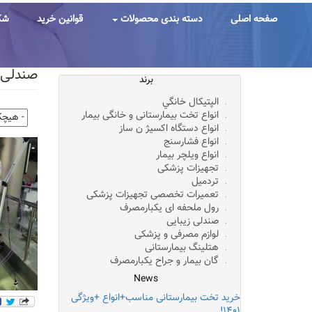
رفتن
به
صفحه اصلی
دسته بندی محصولات
قوانین خرید
شک
محتوای
اصلی
صندلی،تخت،یونیت ب
برند
الپتيکال خانگي
انواع تخت بیمارستانی و خانگی بیمار
انواع دستگاه اکسیژ ن ساز
انواع فشارسنج
انواع ویلچر بیمار
تجهیزات پزشکی
تردمیل
تعمیرات تخصصی تجهیزات پزشکی
رول ملحفه ای یکبارمصرف
صندلی زیبایی
لوازم مصرفی و پزشکی
هتلینگ بیمارستانی
گان بیمار و جراح یکبارمصرف
News
خرید تخت بیمارستانی مناسب+انواع +ویژگی
۱۴۰۱!