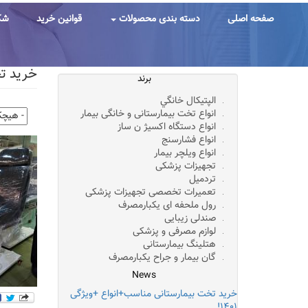
رفتن
به
صفحه اصلی
دسته بندی محصولات
قوانین خرید
شک
محتوای
اصلی
خرید تخت زیبایی۳موت
برند
الپتيکال خانگي
انواع تخت بیمارستانی و خانگی بیمار
انواع دستگاه اکسیژ ن ساز
انواع فشارسنج
انواع ویلچر بیمار
تجهیزات پزشکی
تردمیل
تعمیرات تخصصی تجهیزات پزشکی
رول ملحفه ای یکبارمصرف
صندلی زیبایی
لوازم مصرفی و پزشکی
هتلینگ بیمارستانی
گان بیمار و جراح یکبارمصرف
News
خرید تخت بیمارستانی مناسب+انواع +ویژگی
۱۴۰۱!