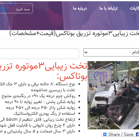
ایات
ارتباط با ما
درباره ما
وره تزریق بوتاکس(قیمت+مشخصات)
تخت زیبایی۳موتوره ت
بوتاکس:
نوع دستگاه :۸ حال
تخت با زیرسری جداشونده
روکش چرم درجه یک ۰۹۰ در رنگبندی متنوع طبق کالیته
زوایه شکن پشتی : تغییر زوایه تا ۹۰ درجه
زوایه شکن پا:از -۴۵ درجه الی +۴۵ درجه
استفاده از رنگ پودری الکترواستاتیک
ارتفاع تخت زیبایی: قابل تنظیم از ۵۵cm الی ۹۵cm
دارای ۴ چرخ روان تایوانی با قابلیت قفل شوندگی
دارای ۳ سال ضمانت و ۵ سال پشتیبانی و خدمات