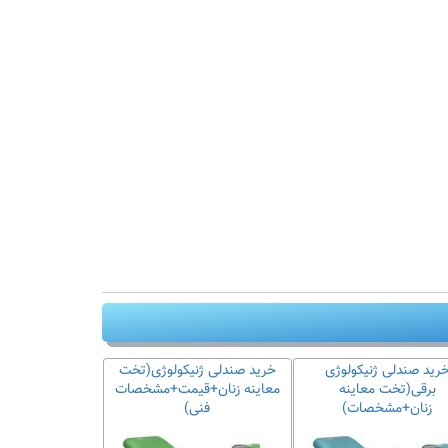
رید صندلی ژنیکولوژی
خرید صندلی ژنیکولوژی(تخت
برقی(تخت معاینه
معاینه زنان+قیمت+مشخصات
زنان+مشخصات)
فنی)