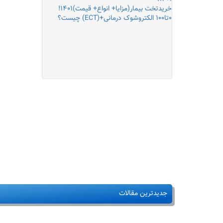
خریدتخت بیمار(مزایا+ انواع+ قیمت)۱۴۰۱!
۰تا۱۰۰ الکتروشوک درمانی+(ECT) چیست؟
جدیدترین مقالات