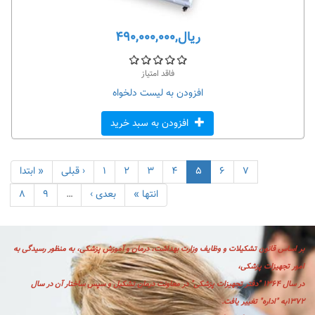
ریال,۴۹۰,۰۰۰,۰۰۰
فاقد امتیاز
افزودن به لیست دلخواه
افزودن به سبد خرید
۷
۶
۵
۴
۳
۲
۱
‹ قبلی
« ابتدا
انتها »
بعدی ›
…
۹
۸
بر اساس قانون تشكيلات و وظايف وزارت بهداشت، درمان و آموزش پزشكی، به منظور رسیدگی به
امور تجهیزات پزشکی،
در سال ۱۳۶۴ "دفتر تجهیزات پزشکی" در معاونت درمان تشکیل و سپس ساختار آن در سال
۱۳۷۲به "اداره" تغییر یافت.