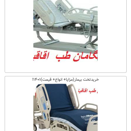
خریدتخت بیمار(مزایا+ انواع+ قیمت)۱۴۰۱!