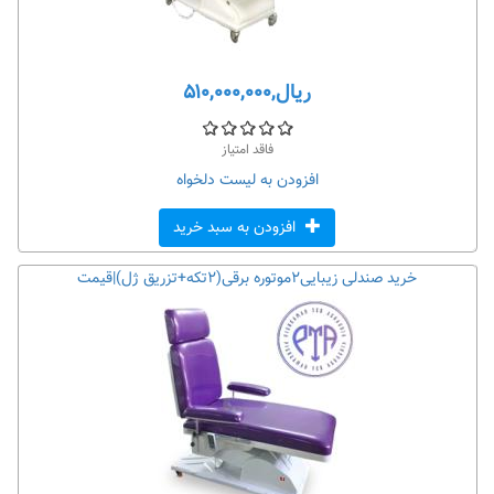
ریال,۵۱۰,۰۰۰,۰۰۰
فاقد امتیاز
افزودن به لیست دلخواه
افزودن به سبد خرید
خرید صندلی زیبایی۲موتوره برقی(۲تکه+تزریق ژل)|قیمت