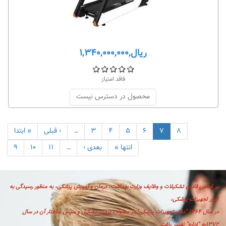
ریال,۱,۳۴۰,۰۰۰,۰۰۰
فاقد امتیاز
محصول در دسترس نیست
۸
۷
۶
۵
۴
۳
…
‹ قبلی
« ابتدا
انتها »
بعدی ›
…
۱۱
۱۰
۹
بر اساس قانون تشكيلات و وظايف وزارت بهداشت، درمان و آموزش پزشكی، به منظور رسیدگی به
امور تجهیزات پزشکی،
در سال ۱۳۶۴ "دفتر تجهیزات پزشکی" در معاونت درمان تشکیل و سپس ساختار آن در سال
۱۳۷۲به "اداره" تغییر یافت.