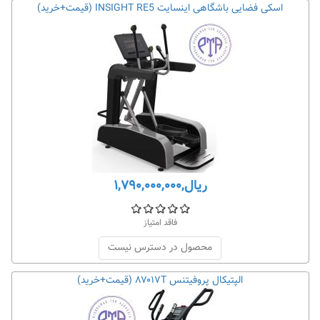
اسکی فضايی باشگاهی اينسايت INSIGHT RE5 (قیمت+خرید)
ریال,۱,۷۹۰,۰۰۰,۰۰۰
فاقد امتیاز
محصول در دسترس نیست
الپتيکال پروفيتنس ۸۷۰۱۷T (قیمت+خرید)