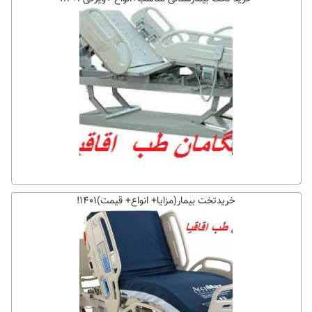
خریدتخت بیمار(مزایا+ انواع+ قیمت)۱۴۰۱!