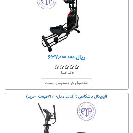
ریال,۶۳۷,۰۰۰,۰۰۰
فاقد امتیاز
محصول در دسترس نیست
الپتیکال باشگاهی EcoFit مدل۹۲۰۰(قیمت+خرید)