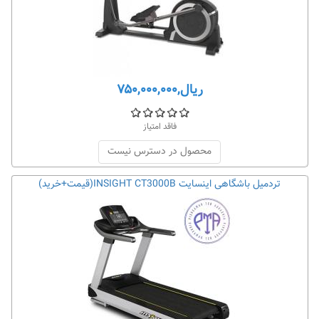
ریال,۷۵۰,۰۰۰,۰۰۰
فاقد امتیاز
محصول در دسترس نیست
تردمیل باشگاهی اینسایت INSIGHT CT3000B(قیمت+خرید)