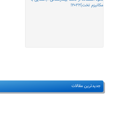
خرید تخت بیمارستانی مناسب+انواع +ویژگی
۱۴۰۱!
خریدتخت بیمار(مزایا+ انواع+ قیمت)۱۴۰۱!
۰تا۱۰۰ الکتروشوک درمانی+(ECT) چیست؟
جدیدترین مقالات