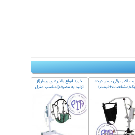
د بالابر برقی بیمار درجه
خرید انواع بالابرهای بیمار(از
ک(مشخصات+قیمت)
تولید به مصرف)|مناسب منزل