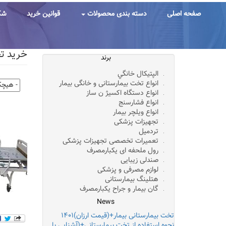
رفتن
به
صفحه اصلی
دسته بندی محصولات
قوانین خرید
شک
محتوای
اصلی
خرید تخت 
برند
الپتيکال خانگي
انواع تخت بیمارستانی و خانگی بیمار
انواع دستگاه اکسیژ ن ساز
انواع فشارسنج
انواع ویلچر بیمار
تجهیزات پزشکی
تردمیل
تعمیرات تخصصی تجهیزات پزشکی
رول ملحفه ای یکبارمصرف
صندلی زیبایی
لوازم مصرفی و پزشکی
هتلینگ بیمارستانی
تخت بیمارستانی بیمار+(قیمت ارزان)۱۴۰۱
گان بیمار و جراح یکبارمصرف
نحوه استفاده از تخت بیمارستانی+(آشنایی با
News
مکانیزم تخت)۲۰۲۲!