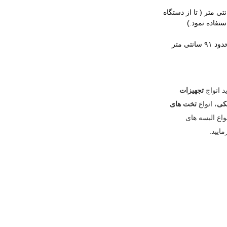
زی ضربدری ترمزدار سایز ۷.۵سانتی متر ( تا از دستگاه
تفاده نمود.)
 انواج
تجهیزات
کی
، انواع
تخت های
واع
البسه های
ایید.