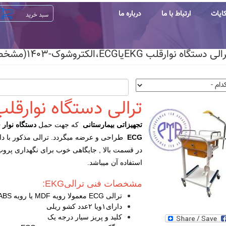
ایات
ارتباط با ما
درباره ما
ه نوارقلب EKGیاECG،الکتروشوک-۱۴۰۳(مشخصات|قیمت)
ترالی دستگاه نوارقلب(ECG
تجهیزاتی بیمارستانی
که جهت حمل
دستگاه نوار
ECG
طراحی و عرضه میگردد. ترالی مذکور با دار
در قسمت بالا , جایگاهی خوب برای نگهداری پروپ
استفاده آن میباشد.
مشخصات فنی ترالیEKG:
ترالی ECG معمولا رویه MDF یا رویه ABS
دارای۱ویا ۲عدد کشو ریلی
کلید و پریز سیار درجه یک