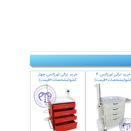
خرید ترالی اورژانس ۴
خرید ترالی اورژانس چهار
شو(مشخصات+قیمت)
کشو(مشخصات+قیمت)