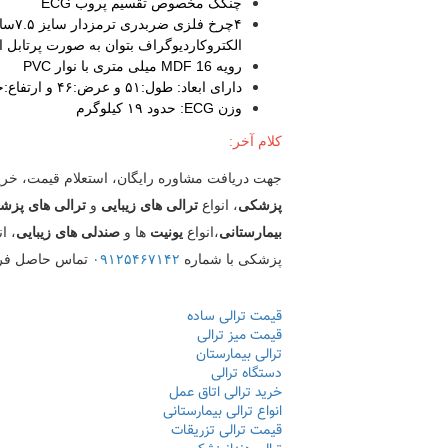
چنگک مخصوص تقسیم پروب ECG
۴چرخ فل
الکتروکاردیوگراف بتوان به صورت پرتابل اس
رویه MDF 16 میلی متری با نوار PVC
دارای ابعاد: طول:۵۱ و عرض:۴۶ و ارتفاع:حدود ۹۱ سانتی متر
وزن ECG: حدود ۱۹ کیلوگرم
کلام آخر:
جهت دریافت مشاوره رایگان، استعلام قیمت، خرید
پزشکی
، انواع
ترالی های زیبایی
و
ترالی های پزش
بیمارستانی
،انواع
یونیت
ها و
صندلی های زیبایی
، ان
پزشکی با شماره
۰۹۱۲۵۴۶۷۱۴۲
تماس حاصل فرم
قیمت ترالی ساده
قیمت میز ترالی
ترالی بیمارستان
دستگاه ترالی
خرید ترالی اتاق عمل
انواع ترالی بیمارستانی
قیمت ترالی تزریقات