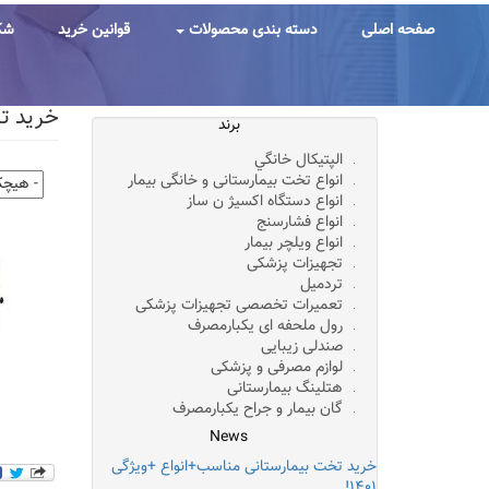
رفتن
به
صفحه اصلی
دسته بندی محصولات
قوانین خرید
شک
محتوای
اصلی
خرید ترالی دستگا
برند
الپتيکال خانگي
انواع تخت بیمارستانی و خانگی بیمار
انواع دستگاه اکسیژ ن ساز
انواع فشارسنج
انواع ویلچر بیمار
تجهیزات پزشکی
تردمیل
تعمیرات تخصصی تجهیزات پزشکی
رول ملحفه ای یکبارمصرف
صندلی زیبایی
لوازم مصرفی و پزشکی
هتلینگ بیمارستانی
گان بیمار و جراح یکبارمصرف
News
خرید تخت بیمارستانی مناسب+انواع +ویژگی
۱۴۰۱!