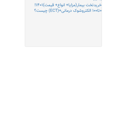
خریدتخت بیمار(مزایا+ انواع+ قیمت)۱۴۰۱!
۰تا۱۰۰ الکتروشوک درمانی+(ECT) چیست؟