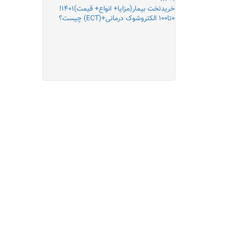
خریدتخت بیمار(مزایا+ انواع+ قیمت)۱۴۰۱!
۰تا۱۰۰ الکتروشوک درمانی+(ECT) چیست؟