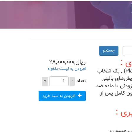
جستجو
ی :
ریال,۲۸,۰۰۰,۰۰۰
افزودن به لیست دلخواه
لوله پلین خونگیری بدون ماده (Plain Tube) , یک انتخاب
یش‌های بالینی
تعداد
-
+
ودنی یا ماده ضد
ون کامل پس از
افزودن به سبد خرید
ری :
، هورمونی و