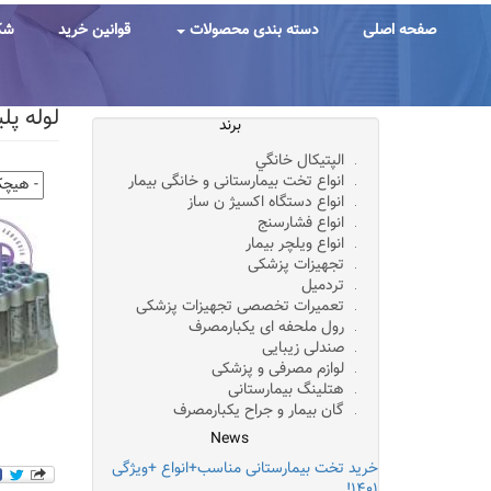
رفتن
به
صفحه اصلی
دسته بندی محصولات
قوانین خرید
شک
محتوای
اصلی
لوله پلین خونگیری 
برند
الپتيکال خانگي
انواع تخت بیمارستانی و خانگی بیمار
انواع دستگاه اکسیژ ن ساز
انواع فشارسنج
انواع ویلچر بیمار
تجهیزات پزشکی
تردمیل
تعمیرات تخصصی تجهیزات پزشکی
رول ملحفه ای یکبارمصرف
صندلی زیبایی
لوازم مصرفی و پزشکی
هتلینگ بیمارستانی
گان بیمار و جراح یکبارمصرف
News
خرید تخت بیمارستانی مناسب+انواع +ویژگی
۱۴۰۱!