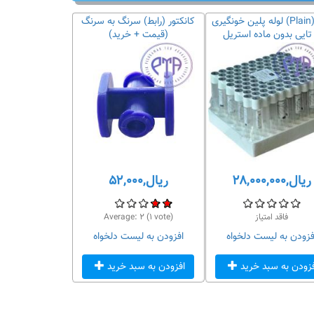
لوله پلین خونگیری (Plain)100
کانکتور (رابط) سرنگ به سرنگ
تریل fl
(قیمت + خرید)
ریال,۲۸,۰۰۰,۰۰۰
ریال,۵۲,۰۰۰
فاقد امتیاز
vote)
۱
(
۲
Average:
فزودن به لیست دلخواه
افزودن به لیست دلخواه
فزودن به سبد خرید
افزودن به سبد خرید