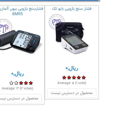
یل مای گلاو
فشار سنج بازویی بایو تک
فشارسنج بازویی بیورر آلمان
BM95
ل,۰
ریال,۰
ریال,۰
Average:
۵
(
۱
vote)
Average:
۳.
Average:
۳
(
۲
votes)
دسترس نیست
محصول در دسترس نیست
محصول در دسترس نیس