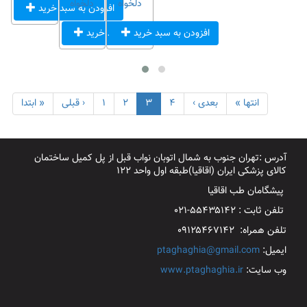
دلخواه
دلخواه
افزودن به سبد خرید
افزودن به سبد خرید
افزودن به سبد خرید
انتها »
بعدی ›
۴
۳
۲
۱
‹ قبلی
« ابتدا
آدرس :تهران جنوب به شمال اتوبان نواب قبل از پل کمیل ساختمان
کالای پزشکی ایران (اقاقیا)طبقه اول واحد ۱۲۲
پیشگامان طب اقاقیا
تلفن ثابت : ۵۵۴۳۵۱۴۲-۰۲۱
تلفن همراه: ۰۹۱۲۵۴۶۷۱۴۲
ایمیل:
ptaghaghia@gmail.com
وب سایت:
www.ptaghaghia.ir