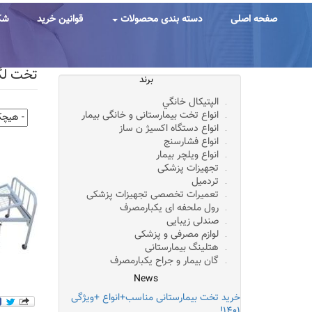
رفتن
به
صفحه اصلی
دسته بندی محصولات
قوانین خرید
شک
محتوای
اصلی
تخت لگ
برند
الپتيکال خانگي
انواع تخت بیمارستانی و خانگی بیمار
انواع دستگاه اکسیژ ن ساز
انواع فشارسنج
انواع ویلچر بیمار
تجهیزات پزشکی
تردمیل
تعمیرات تخصصی تجهیزات پزشکی
رول ملحفه ای یکبارمصرف
صندلی زیبایی
لوازم مصرفی و پزشکی
هتلینگ بیمارستانی
گان بیمار و جراح یکبارمصرف
News
خرید تخت بیمارستانی مناسب+انواع +ویژگی
۱۴۰۱!