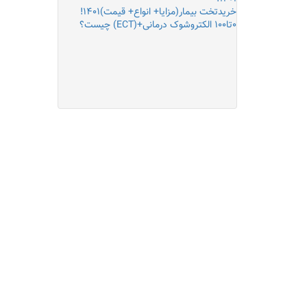
خریدتخت بیمار(مزایا+ انواع+ قیمت)۱۴۰۱!
۰تا۱۰۰ الکتروشوک درمانی+(ECT) چیست؟