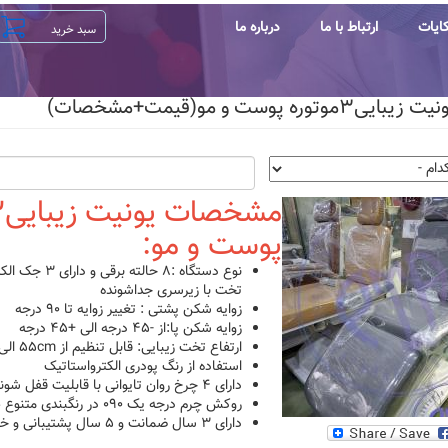
ایات
ارتباط با ما
درباره ما
۳موتوره پوست و مو(قیمت+مشخصات)
پوست و مو:
نوع دستگاه :۸ حال
تخت با زیرسری جداشونده
زوایه شکن پشتی : تغییر زوایه تا ۹۰ درجه
زوایه شکن پا:از -۴۵ درجه الی +۴۵ درجه
ارتفاع تخت زیبایی: قابل تنظیم از ۵۵cm الی ۹۵cm
استفاده از رنگ پودری الکترواستاتیک
دارای ۴ چرخ روان تایوانی با قابلیت قفل شوندگی
روکش چرم درجه یک ۰۹۰ در رنگبندی متنوع طبق کالیته
دارای ۳ سال ضمانت و ۵ سال پشتیبانی و خدمات