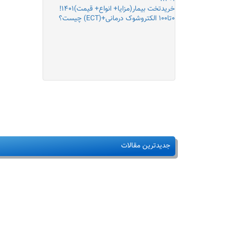
خریدتخت بیمار(مزایا+ انواع+ قیمت)۱۴۰۱!
۰تا۱۰۰ الکتروشوک درمانی+(ECT) چیست؟
جدیدترین مقالات