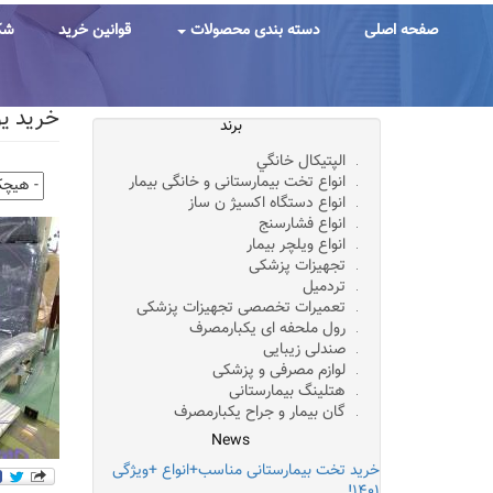
رفتن
به
صفحه اصلی
دسته بندی محصولات
قوانین خرید
شک
محتوای
اصلی
خرید یونیت زیبایی
برند
الپتيکال خانگي
انواع تخت بیمارستانی و خانگی بیمار
انواع دستگاه اکسیژ ن ساز
انواع فشارسنج
انواع ویلچر بیمار
تجهیزات پزشکی
تردمیل
تعمیرات تخصصی تجهیزات پزشکی
رول ملحفه ای یکبارمصرف
صندلی زیبایی
لوازم مصرفی و پزشکی
هتلینگ بیمارستانی
گان بیمار و جراح یکبارمصرف
News
خرید تخت بیمارستانی مناسب+انواع +ویژگی
۱۴۰۱!