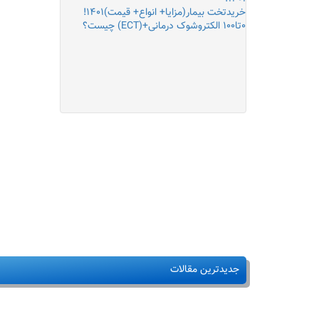
خریدتخت بیمار(مزایا+ انواع+ قیمت)۱۴۰۱!
۰تا۱۰۰ الکتروشوک درمانی+(ECT) چیست؟
جدیدترین مقالات