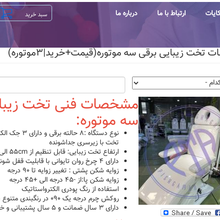
ایات
ارتباط با ما
درباره ما
تخت زیبایی برقی سه موتوره(قیمت+خرید|۳موتوره)
مشخصات فنی تخت زیبای
سه موتوره:
نوع دستگاه :۸ حال
تخت با زیرسری جداشونده
ارتفاع تخت زیبایی: قابل تنظیم از ۵۵cm الی ۹۵cm
دارای ۴ چرخ روان تایوانی با قابلیت قفل شوندگی
زوایه شکن پشتی : تغییر زوایه تا ۹۰ درجه
زوایه شکن پا:از -۴۵ درجه الی +۴۵ درجه
استفاده از رنگ پودری الکترواستاتیک
روکش چرم درجه یک ۰۹۰ در رنگبندی متنوع طبق کالیته
دارای ۳ سال ضمانت و ۵ سال پشتیبانی و خدمات