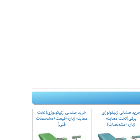
رید صندلی ژنیکولوژی
خرید صندلی ژنیکولوژی(تخت
برقی(تخت معاینه
معاینه زنان+قیمت+مشخصات
زنان+مشخصات)
فنی)