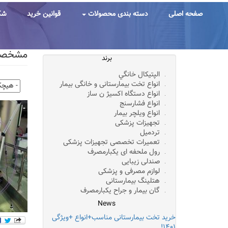
رفتن
به
صفحه اصلی
دسته بندی محصولات
قوانین خرید
شک
محتوای
اصلی
مشخصات 
برند
الپتيکال خانگي
انواع تخت بیمارستانی و خانگی بیمار
انواع دستگاه اکسیژ ن ساز
انواع فشارسنج
انواع ویلچر بیمار
تجهیزات پزشکی
تردمیل
تعمیرات تخصصی تجهیزات پزشکی
رول ملحفه ای یکبارمصرف
صندلی زیبایی
لوازم مصرفی و پزشکی
هتلینگ بیمارستانی
گان بیمار و جراح یکبارمصرف
News
خرید تخت بیمارستانی مناسب+انواع +ویژگی
۱۴۰۱!